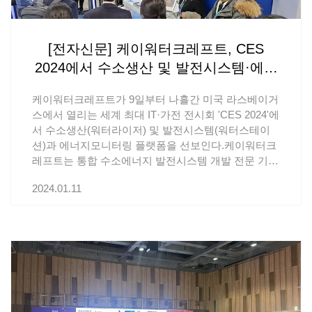
[전자신문] 케이워터크레프트, CES
2024에서 수소생산 및 발전시스템·에너
지모니터링 플랫폼 선보여
케이워터크레프트가 9일부터 나흘간 미국 라스베이거
스에서 열리는 세계 최대 IT·가전 전시회 'CES 2024'에
서 수소생산(워터라이저) 및 발전시스템(워터스테이
션)과 에너지모니터링 플랫폼을 선보인다.케이워터크
레프트는 통합 수소에너지 발전시스템 개발 전문 기업
이다. 지난해 CES 2023에서 물을 수소로 분해하고 연
2024.01.11
료전지를 통해 전기를 발생시키는 '워터스테이션'을 선
보이며 혁신상을 수상한 바 있다.워터스테이션은 취수
펌프를 통해 얻은 물을 정수 처리를 거쳐 수원을 확보
하고, 태양 전지를 통해 생산된 전력으로 수전해 장치
를 가동해 수소를 생산한다. 이때 생산된 수소는 정제
및 저장이 가능하여 연료전지를 통해 전력을 생산하고
저장해 배터리 관리 시스템을 통해 필요시에 공급된
다.잉여 전력이 발생할 시 이를 수소로 전환해 보관하